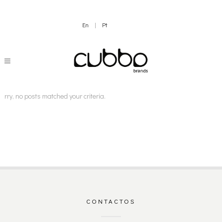
En
|
Pt
orry, no posts matched your criteria.
CONTACTOS