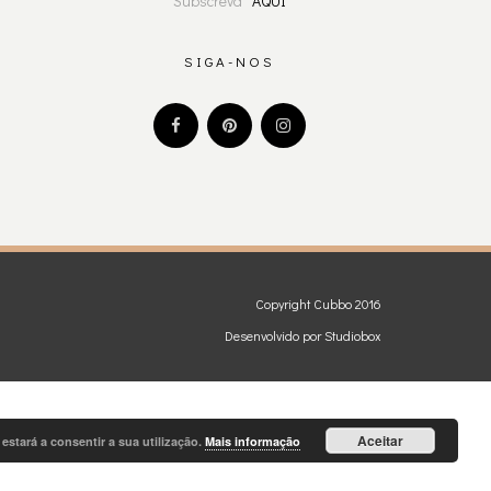
Subscreva
AQUI
SIGA-NOS
Copyright Cubbo 2016
Desenvolvido por
Studiobox
Aceitar
 estará a consentir a sua utilização.
Mais informação