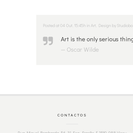
Posted at 04 Out, 15:45h
in
Art
,
Design
by
Studiobo
Art is the only serious thin
— Oscar Wilde
CONTACTOS
Rua Miguel Bombarda, 56, 3º Esq. Fração F, 3510-088 Viseu