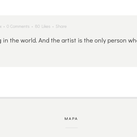
x
0 Comments
80
Likes
Share
g in the world. And the artist is the only person wh
MAPA