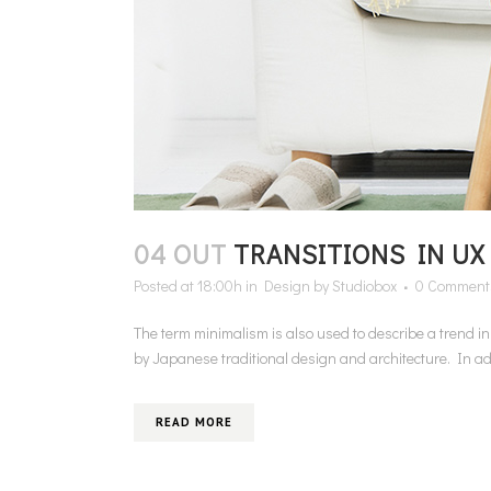
04 OUT
TRANSITIONS IN UX
Posted at 18:00h
in
Design
by
Studiobox
0 Comment
The term minimalism is also used to describe a trend i
by Japanese traditional design and architecture. In additi
READ MORE