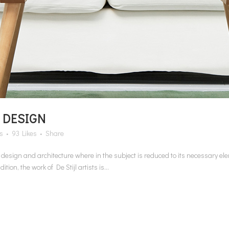
 DESIGN
s
93
Likes
Share
n design and architecture where in the subject is reduced to its necessary e
on, the work of De Stijl artists is...