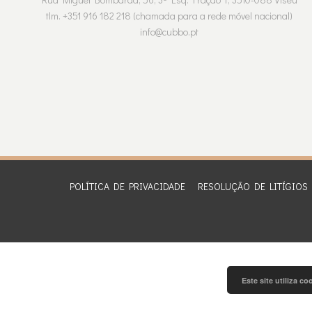
tlm. +351 916 182 218 (chamada para a rede móvel nacional)
info@cubbo.pt
POLÍTICA DE PRIVACIDADE
RESOLUÇÃO DE LITÍGIOS
Este site utiliza c