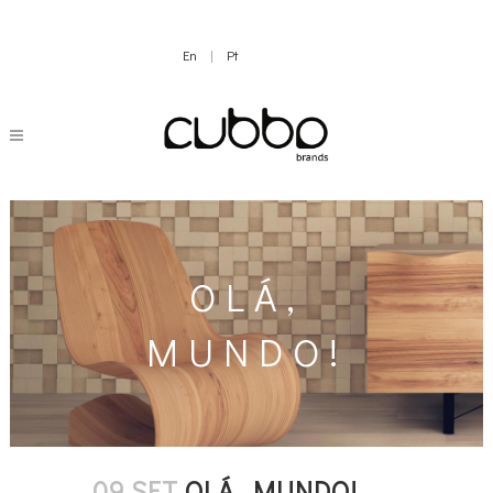
En
|
Pt
OLÁ,
MUNDO!
09 SET
OLÁ, MUNDO!